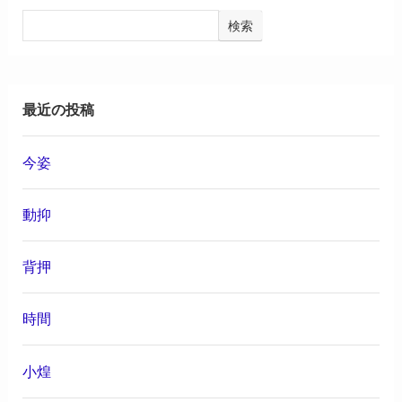
検索
最近の投稿
今姿
動抑
背押
時間
小煌