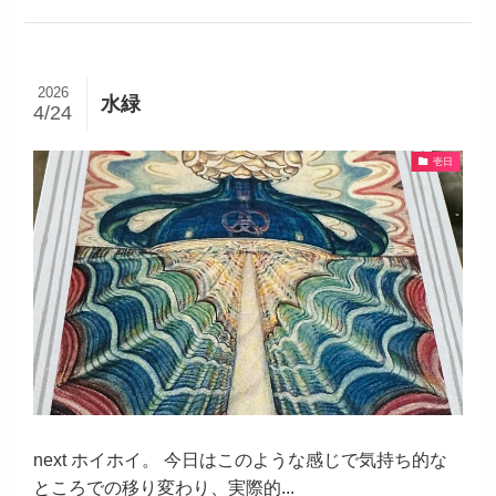
2026
水緑
4/24
壱日
next ホイホイ。 今日はこのような感じで気持ち的な
ところでの移り変わり、実際的...