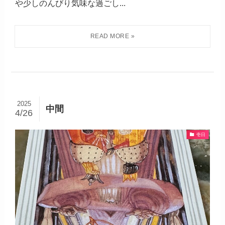
や少しのんびり気味な過ごし...
2025
中間
4/26
壱日