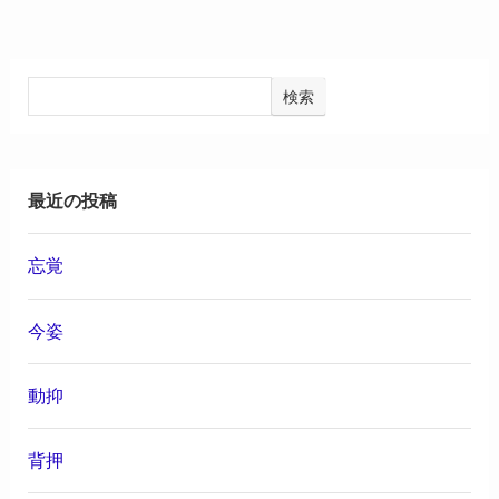
検索
最近の投稿
忘覚
今姿
動抑
背押