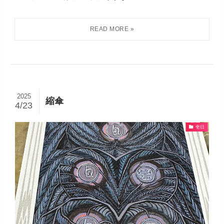
2025
縮傘
4/23
壱日