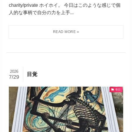
charity/private ホイホイ。 今日はこのような感じで個
人的な事柄で自分の力を上手...
2026
目覚
7/29
壱日