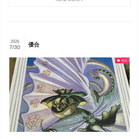
2026
優合
7/30
壱日