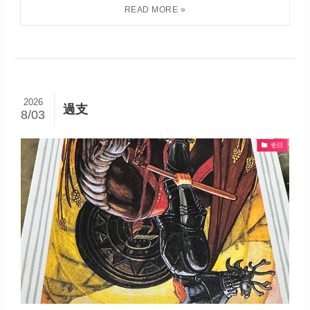
2026
過支
8/03
壱日