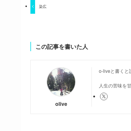
染広
この記事を書いた人
o-liveと
人生の苦味を
olive