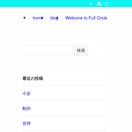
home
blog
Welcome to Full Circle
検索
最近の投稿
今姿
動抑
背押