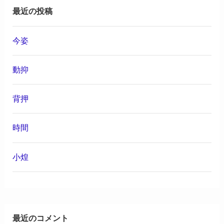
最近の投稿
今姿
動抑
背押
時間
小煌
最近のコメント