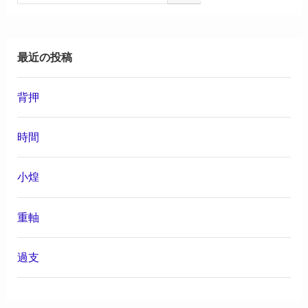
最近の投稿
背押
時間
小煌
重軸
過支