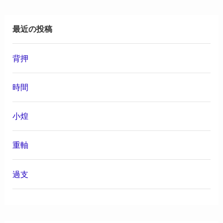
最近の投稿
背押
時間
小煌
重軸
過支