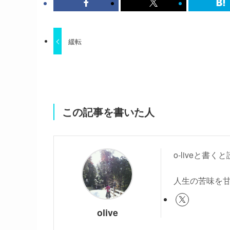
緩転
この記事を書いた人
o-liveと
人生の苦味を
olive