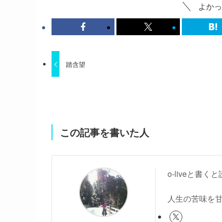
よかっ
踏含望
この記事を書いた人
o-liveと
人生の苦味を