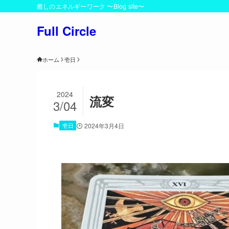
癒しのエネルギーワーク 〜Blog site〜
Full Circle
ホーム
壱日
2024
流変
3/04
壱日
2024年3月4日