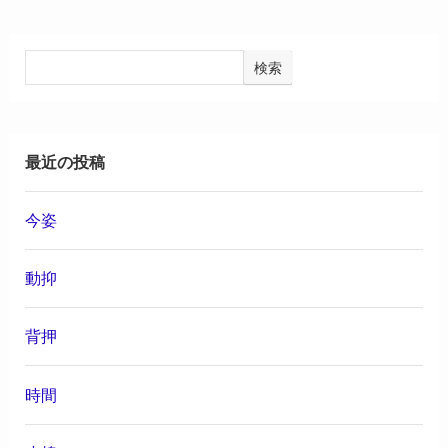
検索
最近の投稿
今姿
動抑
背押
時間