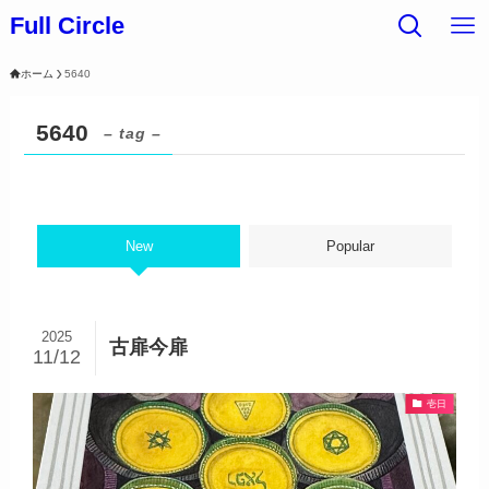
Full Circle
ホーム
5640
5640
– tag –
New
Popular
2025
古扉今扉
11/12
壱日