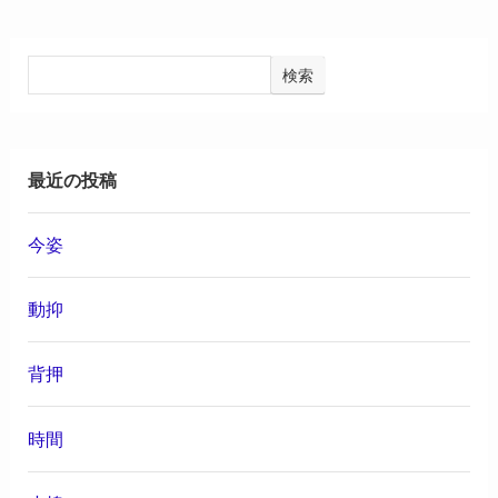
検索
最近の投稿
今姿
動抑
背押
時間