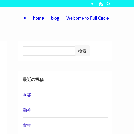
home
blog
Welcome to Full Circle
検索
最近の投稿
今姿
動抑
背押