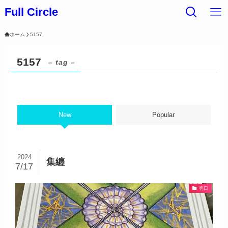
Full Circle
ホーム
5157
5157
– tag –
New
Popular
2024
集纏
7/17
壱日