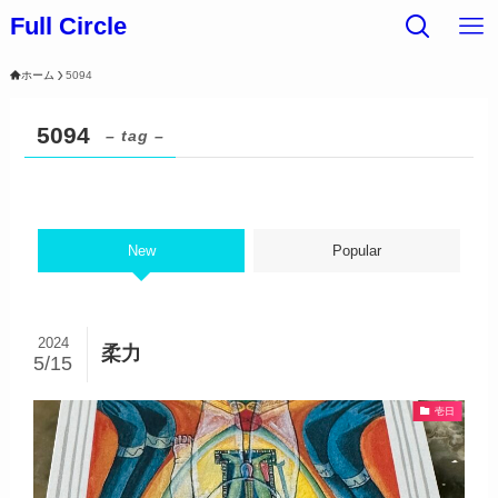
Full Circle
ホーム
5094
5094
– tag –
New
Popular
2024
柔力
5/15
壱日