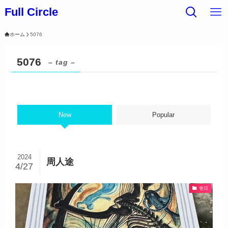
Full Circle
ホーム
5076
5076
– tag –
New
Popular
2024
周人途
4/27
壱日