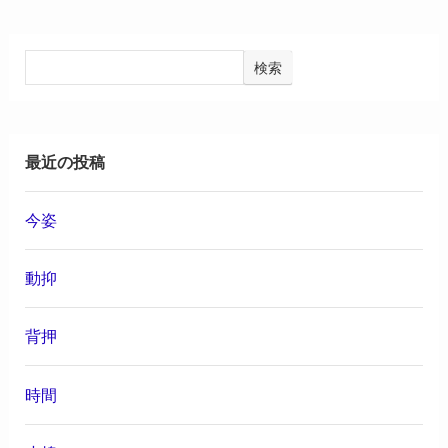
検索
最近の投稿
今姿
動抑
背押
時間