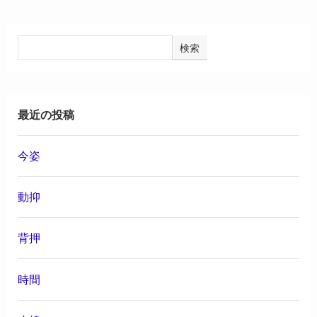
検索
最近の投稿
今姿
動抑
背押
時間