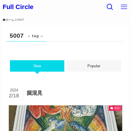
Full Circle
ホーム
5007
5007
– tag –
New
Popular
2024
掘混見
2/18
壱日