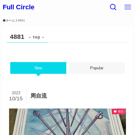
Full Circle
ホーム
4881
4881
– tag –
New
Popular
2023
周自流
10/15
壱日