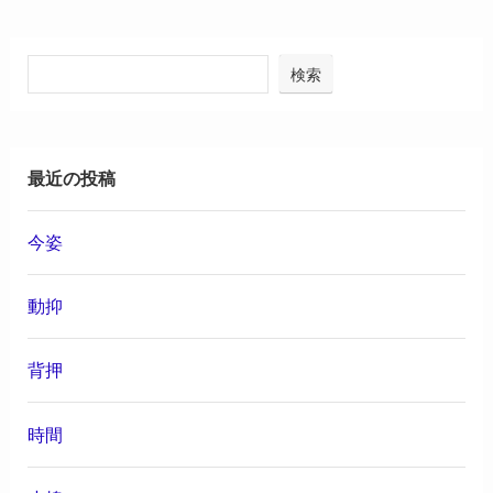
検索
最近の投稿
今姿
動抑
背押
時間