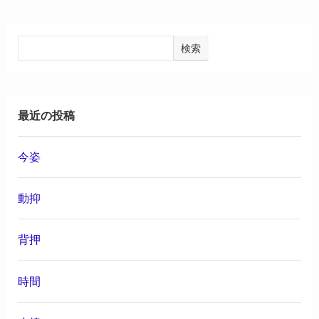
検索
最近の投稿
今姿
動抑
背押
時間